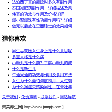
达泊西丁真的能延时多久有副作用
泰国减肥药副作用：详细描述及风
伟哥的功效与作用及价格详解
爆小蜜爆珠有性功能作用吗？详细
做完以后放在里面睡觉的效果如何
猜你喜欢
男生喜欢压女生身上是什么意思呢
多重人格是什么病
小粉丸是什么药？了解小粉丸的成
什么是新生儿
牛油果油的功效与作用及食用方法
女生为什么最怕海底捞月，太过刺
为什么猴痘只感染男性，在青壮年
关于我们
-
免责声明
-
联系我们
-
网站导航
聚美养生网[ http://www.jumpjs.com ]