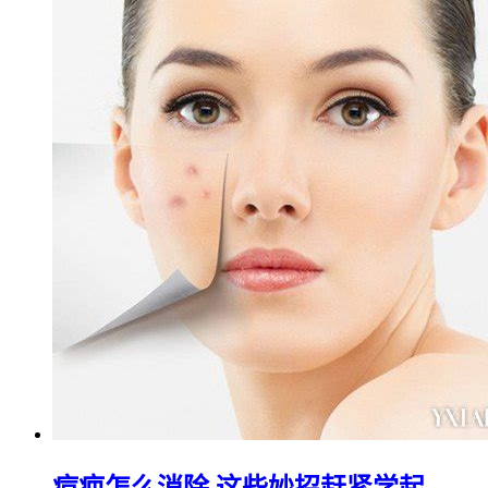
痘疤怎么消除 这些妙招赶紧学起