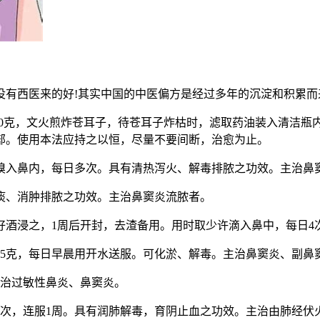
西医来的好!其实中国的中医偏方是经过多年的沉淀和积累而来
50克，文火煎炸苍耳子，待苍耳子炸枯时，滤取药油装入清洁瓶内
部。使用本法应持之以恒，尽量不要间断，治愈为止。
嗅入鼻内，每日多次。具有清热泻火、解毒排脓之功效。主治鼻
痰、消肿排脓之功效。主治鼻窦炎流脓者。
好酒浸之，1周后开封，去渣备用。用时取少许滴入鼻中，每日4
5克，每日早晨用开水送服。可化淤、解毒。主治鼻窦炎、副鼻
主治过敏性鼻炎、鼻窦炎。
1次，连服1周。具有润肺解毒，育阴止血之功效。主治由肺经伏