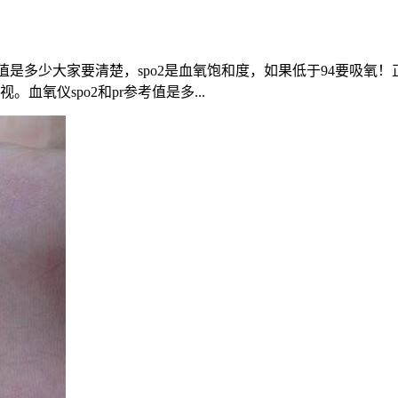
是多少大家要清楚，spo2是血氧饱和度，如果低于94要吸氧！正常值在
氧仪spo2和pr参考值是多...