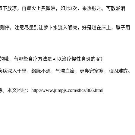
下放凉，再置火上煮微沸，如此3次，乘热服之。可散淤消
则停，注意尽量别让萝卜水流入喉咙，好是趟在床上，脖子用
的哦，有哪些食疗方法是可以治疗慢性鼻炎的呢?
病深入于里，络脉不通，气滞血瘀，更鼻窍窒塞，顽固难愈。
。
www.jumpjs.com/shcs/866.html