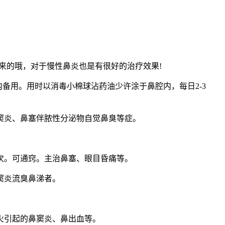
的哦，对于慢性鼻炎也是有很好的治疗效果!
备用。用时以消毒小棉球沾药油少许涂于鼻腔内，每日2-3
窦炎、鼻塞伴脓性分泌物自觉鼻臭等症。
次。可通窍。主治鼻塞、眼目昏痛等。
窦炎流臭鼻涕者。
火引起的鼻窦炎、鼻出血等。