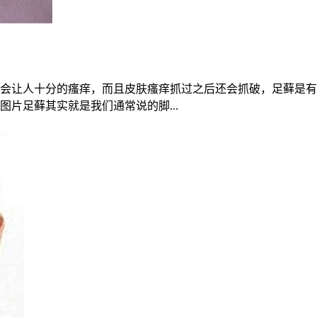
会让人十分的瘙痒，而且皮肤瘙痒抓过之后还会抓破，足藓是有
片足藓其实就是我们通常说的脚...