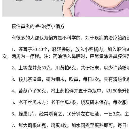
慢性鼻炎的9种治疗小偏方
有很多的人都认为偏方是不科学的，对于疾病的治疗始终没有
1、苍耳子30-40个，轻轻捶破，放入小铝锅内，加入麻油
次，两周为一疗程。注：药油涂入鼻腔时，应尽量涂进鼻腔深
2、上等龙井茶30克，川黄柏6克，共研细末，以少许药粉
3、孩儿茶适量，研为细末，吹鼻，每日3次。具有清热化
4、苦葫芦子30克，将上药捣碎并置于净瓶中，以150毫升
5、老干丝瓜末方：老干丝瓜2条，烧灰研末保存。每次服1
6、蜂巢1片，经常嚼食之，10分钟左右吐渣，一日3次。
7、鲜大蓟根60克，鸡蛋3枚。加水同煮至蛋熟即可。每日