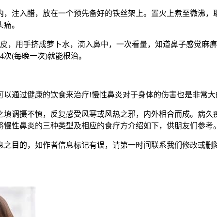
，注入醋，放在一个预先备好的铁丝架上。置火上煮至微沸，取
头痛。
，用手挤成萝卜水，滴入鼻中，一次看量，知道鼻子感觉麻痹
次(每晚一次)就能根治。
通过健康的饮食来治疗!慢性鼻炎对于身体的伤害也是非常大
填调摄不慎，反复感受风寒或风热之邪，内外相合而成。病久疾
将慢性鼻炎的三种类型及相应的食疗方介绍如下，供朋友们参考
者信息标记有误，请第一时间联系我们修改或删除。本文地址：http://