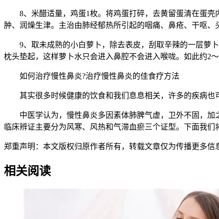
8、米醋适量，鸡蛋1枚。将鸡蛋打碎，去黄留蛋清在蛋壳内
肿、润燥生津。主治由肺经郁热所引起的咽痛、鼻疮、干呕、
9、取未成熟的小白萝卜，除去表皮，刮取辛辣的一层萝卜皮
枕头垫起，这样萝卜水只会进入鼻腔不会进入喉咙。如此约2～4
如何治疗慢性鼻炎?治疗慢性鼻炎的佳食疗方法
其实很多时候健康的饮食和我们息息相关，许多的疾病也可以
中医学认为，慢性鼻炎多因素体肺脾气虚，卫外不固，加之
临床辨证主要分为风寒、风热和气滞血瘀三个证型。下面我们
郑重声明：本文版权归原作者所有，转载文章仅为传播更多信息之目的，如作
相关阅读