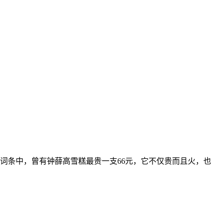
词条中，曾有钟薛高雪糕最贵一支66元，它不仅贵而且火，也